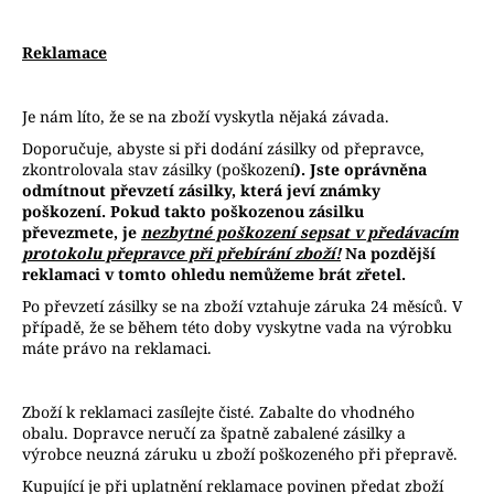
Reklamace
Je nám líto, že se na zboží vyskytla nějaká závada.
Doporučuje, abyste si při dodání zásilky od přepravce,
zkontrolovala stav zásilky (poškození
). Jste oprávněna
odmítnout převzetí zásilky, která jeví známky
poškození. Pokud takto poškozenou zásilku
převezmete, je
nezbytné poškození sepsat v předávacím
protokolu přepravce při přebírání zboží!
Na pozdější
reklamaci v tomto ohledu nemůžeme brát zřetel.
Po převzetí zásilky se na zboží vztahuje záruka 24 měsíců. V
případě, že se během této doby vyskytne vada na výrobku
máte právo na reklamaci.
Zboží k reklamaci zasílejte čisté. Zabalte do vhodného
obalu. Dopravce neručí za špatně zabalené zásilky a
výrobce neuzná záruku u zboží poškozeného při přepravě.
Kupující je při uplatnění reklamace povinen předat zboží