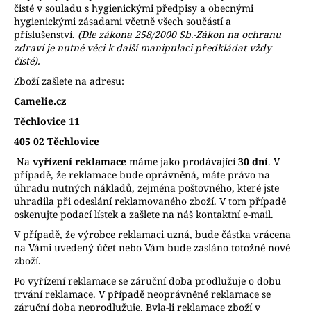
čisté v souladu s hygienickými předpisy a obecnými
hygienickými zásadami včetně všech součástí a
příslušenství.
(Dle zákona 258/2000 Sb.-Zákon na ochranu
zdraví je nutné věci k další manipulaci předkládat vždy
čisté).
Zboží zašlete na adresu:
Camelie.cz
Těchlovice 11
405 02 Těchlovice
Na
vyřízení reklamace
máme jako prodávající
30 dní
. V
případě, že reklamace bude oprávněná, máte právo na
úhradu nutných nákladů, zejména poštovného, které jste
uhradila při odeslání reklamovaného zboží. V tom případě
oskenujte podací lístek a zašlete na náš kontaktní e-mail.
V případě, že výrobce reklamaci uzná, bude částka vrácena
na Vámi uvedený účet nebo Vám bude zasláno totožné nové
zboží.
Po vyřízení reklamace se záruční doba prodlužuje o dobu
trvání reklamace. V případě neoprávněné reklamace se
záruční doba neprodlužuje. Byla-li reklamace zboží v