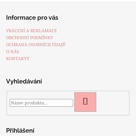
Z
á
Informace pro vás
p
a
VRÁCENÍ A REKLAMACE
t
OBCHODNÍ PODMÍNKY
í
OCHRANA OSOBNÍCH ÚDAJŮ
O NÁS
KONTAKTY
Vyhledávání
HLEDAT
Přihlášení