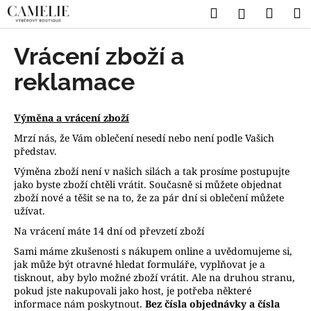
K
Přejít
Hledat
Náku
M
Přihlášen
na
o
obsah
Zpět
Zpět
košík
š
Vrácení zboží a
í
C
reklamace
k
o
p
Výměna a vrácení zboží
o
Mrzí nás, že Vám oblečení nesedí nebo není podle Vašich
t
představ.
ř
Výměna zboží není v našich silách a tak prosíme postupujte
e
jako byste zboží chtěli vrátit. Současně si můžete objednat
zboží nové a těšit se na to, že za pár dní si oblečení můžete
b
užívat.
u
Na vrácení máte 14 dní od převzetí zboží
j
Sami máme zkušenosti s nákupem online a uvědomujeme si,
e
jak může být otravné hledat formuláře, vyplňovat je a
t
tisknout, aby bylo možné zboží vrátit. Ale na druhou stranu,
e
pokud jste nakupovali jako host, je potřeba některé
informace nám poskytnout.
Bez čísla objednávky a čísla
n