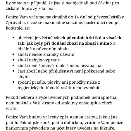
č
by se stalo v případě, že jste si neobjednali nad částku pro
u
získání dopravy zdarma.
j
Peníze Vám vrátíme maximálně do 14 dní od převzetí zásilky.
e
Zpravidla, o což se maximálně snažíme, následující den po
m
kontrole, že:
e
oblečení je
včetně všech původních štítků a visaček
tak, jak byly při dodání zboží na zboží i mimo
a
ideálně v původním obalu
SVETR
zboží nenese známky užívání
S
zboží nebylo vyprané
NÁDECHEM
NETOPÝŘÍCH
zboží není špinavé, mokré nebo nezapáchá
RUKÁVŮ
část zboží nebo příslušenství není poškozená nebo
chybí
1
spodní prádlo, plavky ani ponožky nelze z
290
hygienických důvodů vrátit nebo vyměnit
Kč
Pokud některá z výše uvedených podmínek není splněna,
není možné z Vaší strany od smlouvy odstoupit a zboží
vrátit.
Peníze Vám budou vráceny zpět stejnou cestou, jakou jste
platili. Pokud jste zboží platili dobírkou, vrátíme Vám peníze
bankovním převodem na účet který uvedete na faktuře.