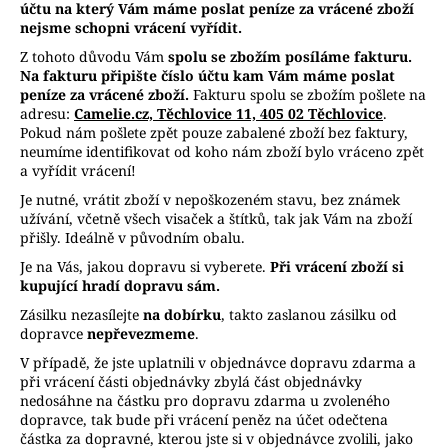
účtu na který Vám máme poslat peníze za vrácené zboží
a
nejsme schopni vrácení vyřídit.
j
Z tohoto důvodu Vám
spolu se zbožím posíláme fakturu.
í
Na fakturu připište číslo účtu kam Vám máme poslat
peníze za vrácené zboží.
Fakturu spolu se zbožím pošlete na
t
adresu:
Camelie.cz, Těchlovice 11, 405 02 Těchlovice
.
?
Pokud nám pošlete zpět pouze zabalené zboží bez faktury,
neumíme identifikovat od koho nám zboží bylo vráceno zpět
a vyřídit vrácení!
Je nutné, vrátit zboží v nepoškozeném stavu, bez známek
užívání, včetně všech visaček a štítků, tak jak Vám na zboží
HLEDAT
přišly. Ideálně v původním obalu.
Je na Vás, jakou dopravu si vyberete.
Při vrácení zboží si
kupující hradí dopravu sám.
Zásilku nezasílejte
na dobírku
, takto zaslanou zásilku od
D
dopravce
nepřevezmeme
.
o
p
V případě, že jste uplatnili v objednávce dopravu zdarma a
při vrácení části objednávky zbylá část objednávky
o
nedosáhne na částku pro dopravu zdarma u zvoleného
r
dopravce, tak bude při vrácení peněz na účet odečtena
u
částka za dopravné, kterou jste si v objednávce zvolili, jako