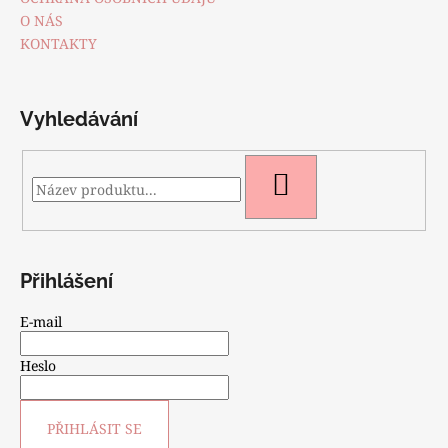
í
č
O NÁS
u
KONTAKTY
j
e
m
e
Vyhledávání
SPORTOVNĚ
HLEDAT
ELEGANTNÍ
BUNDA
1
590
Kč
Přihlášení
E-mail
Heslo
PŘIHLÁSIT SE