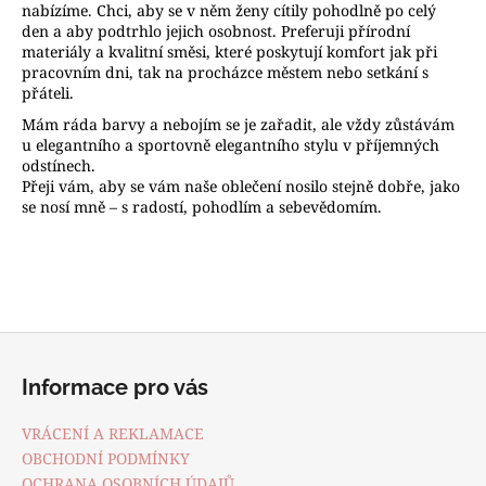
nabízíme. Chci, aby se v něm ženy cítily pohodlně po celý
a
den a aby podtrhlo jejich osobnost. Preferuji přírodní
j
materiály a kvalitní směsi, které poskytují komfort jak při
pracovním dni, tak na procházce městem nebo setkání s
í
přáteli.
t
Mám ráda barvy a nebojím se je zařadit, ale vždy zůstávám
?
u elegantního a sportovně elegantního stylu v příjemných
odstínech.
Přeji vám, aby se vám naše oblečení nosilo stejně dobře, jako
se nosí mně – s radostí, pohodlím a sebevědomím.
HLEDAT
Z
D
á
o
Informace pro vás
p
p
o
a
VRÁCENÍ A REKLAMACE
r
t
OBCHODNÍ PODMÍNKY
u
OCHRANA OSOBNÍCH ÚDAJŮ