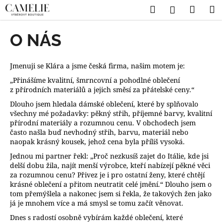
K
Přejít
Hledat
Náku
M
Přihlášen
na
o
obsah
Zpět
Zpět
košík
š
O NÁS
í
C
k
o
Jmenuji se Klára a jsme česká firma, našim motem je:
p
„Přinášíme kvalitní, šmrncovní a pohodlné oblečení
z přírodních materiálů a jejich směsí za přátelské ceny.“
o
t
Dlouho jsem hledala dámské oblečení, které by splňovalo
všechny mé požadavky: pěkný střih, příjemné barvy, kvalitní
ř
přírodní materiály a rozumnou cenu. V obchodech jsem
e
často našla buď nevhodný střih, barvu, materiál nebo
naopak krásný kousek, jehož cena byla příliš vysoká.
b
u
Jednou mi partner řekl: „Proč nezkusíš zajet do Itálie, kde jsi
delší dobu žila, najít menší výrobce, kteří nabízejí pěkné věci
j
za rozumnou cenu? Přivez je i pro ostatní ženy, které chtějí
e
krásné oblečení a přitom neutratit celé jmění.“ Dlouho jsem o
tom přemýšlela a nakonec jsem si řekla, že takových žen jako
t
já je mnohem více a má smysl se tomu začít věnovat.
e
Dnes s radostí osobně vybírám každé oblečení, které
n