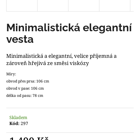
a
j
í
Minimalistická elegantní
t
vesta
?
Minimalistická a elegantní, velice příjemná a
zároveň hřejivá ze směsi viskózy
HLEDAT
Míry:
obvod přes prsa: 106 cm
obvod v pase: 106 cm
délka od pasu: 78 cm
D
o
p
Skladem
o
Kód:
297
r
u