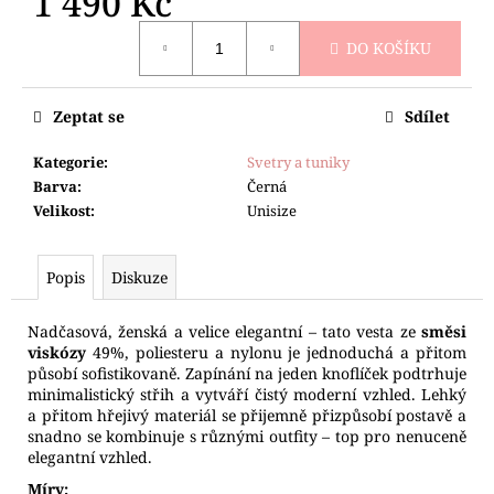
1 490 Kč
č
u
Měrná
DO KOŠÍKU
j
cena:
e
m
Zeptat se
Sdílet
e
Kategorie
:
Svetry a tuniky
Barva
:
Černá
SVETR
NA
Velikost
:
Unisize
DVA
KNOFLÍČKY
1
Popis
Diskuze
190
Kč
Nadčasová, ženská a velice elegantní – tato vesta ze
směsi
viskózy
49%, poliesteru a nylonu je jednoduchá a přitom
působí sofistikovaně. Zapínání na jeden knoflíček podtrhuje
minimalistický střih a vytváří čistý moderní vzhled. Lehký
a přitom hřejivý materiál se přijemně přizpůsobí postavě a
snadno se kombinuje s různými outfity – top pro nenuceně
elegantní vzhled.
Míry: