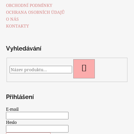
t
OBCHODNÍ PODMÍNKY
í
OCHRANA OSOBNÍCH ÚDAJŮ
O NÁS
KONTAKTY
Vyhledávání
HLEDAT
Přihlášení
E-mail
Heslo