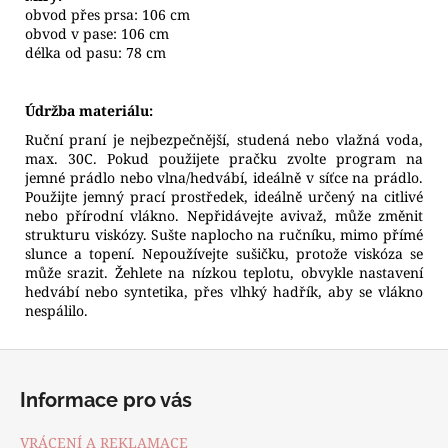
obvod přes prsa: 106 cm
obvod v pase: 106 cm
délka od pasu: 78 cm
Údržba materiálu:
Ruční praní je nejbezpečnější, studená nebo vlažná voda,
max. 30C. Pokud použijete pračku zvolte program na
jemné prádlo nebo vlna/hedvábí, ideálně v síťce na prádlo.
Použijte jemný prací prostředek, ideálně určený na citlivé
nebo přírodní vlákno. Nepřidávejte avivaž, může změnit
strukturu viskózy. Sušte naplocho na ručníku, mimo přímé
slunce a topení. Nepoužívejte sušičku, protože viskóza se
může srazit. Žehlete na nízkou teplotu, obvykle nastavení
hedvábí nebo syntetika, přes vlhký hadřík, aby se vlákno
nespálilo.
Z
á
Informace pro vás
p
a
VRÁCENÍ A REKLAMACE