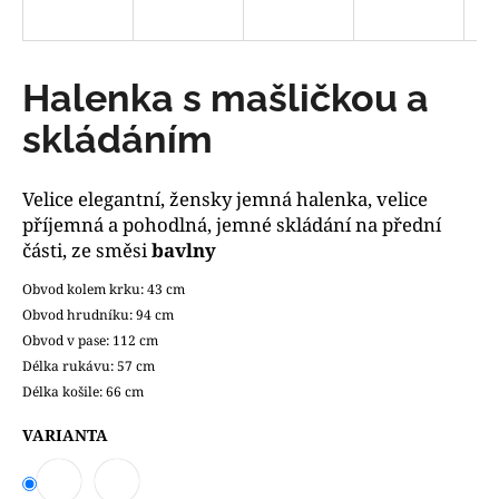
a
j
í
Halenka s mašličkou a
t
skládáním
?
Velice elegantní, žensky jemná halenka, velice
příjemná a pohodlná, jemné skládání na přední
části, ze směsi
bavlny
HLEDAT
Obvod kolem krku: 43 cm
Obvod hrudníku: 94 cm
Obvod v pase: 112 cm
D
Délka rukávu: 57 cm
o
Délka košile: 66 cm
p
o
VARIANTA
r
u