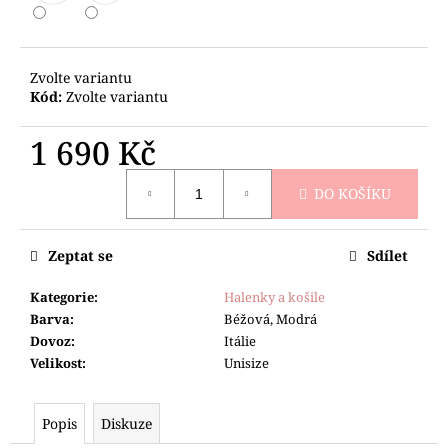
č
u
j
e
Zvolte variantu
m
Kód:
Zvolte variantu
e
1 690 Kč
SVETR
Měrná
NA
DO KOŠÍKU
cena:
DVA
KNOFLÍČKY
1
Zeptat se
Sdílet
190
Kč
Kategorie
:
Halenky a košile
Barva
:
Béžová, Modrá
Dovoz
:
Itálie
Velikost
:
Unisize
Popis
Diskuze