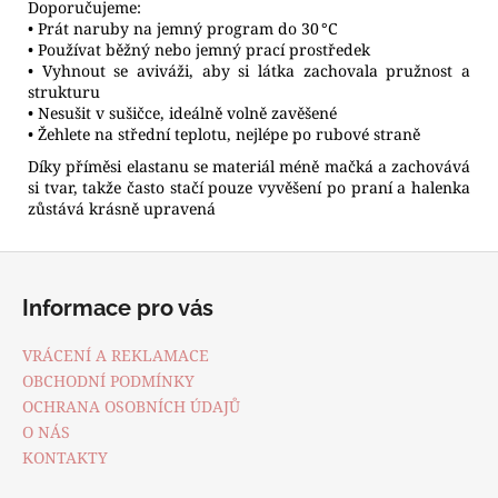
Doporučujeme:
• Prát naruby na jemný program do 30 °C
• Používat běžný nebo jemný prací prostředek
• Vyhnout se aviváži, aby si látka zachovala pružnost a
strukturu
• Nesušit v sušičce, ideálně volně zavěšené
• Žehlete na střední teplotu, nejlépe po rubové straně
Díky příměsi elastanu se materiál méně mačká a zachovává
si tvar, takže často stačí pouze vyvěšení po praní a halenka
zůstává krásně upravená
Z
á
Informace pro vás
p
a
VRÁCENÍ A REKLAMACE
t
OBCHODNÍ PODMÍNKY
í
OCHRANA OSOBNÍCH ÚDAJŮ
O NÁS
KONTAKTY