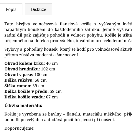
Popis
Diskuze
Tato hřejivá volnočasová flanelová košile s vyšívaným k
nápaditým kouskem do každodenního šatníku. Jemné vyšívání 
zadní díl pak zajišťuje pohodlí a volnost pohybu. Košile je ušit
příjemného na dotek a prodyšného, ideálního pro celodenní noše
Stylový a pohodlný kousek, který se hodí pro volnočasové aktivi
přitom zůstává moderní a šmrncovní.
Obvod kolem krku:
40 cm
Obvod hrudníku:
102 cm
Obvod v pase:
100 cm
Délka rukávu:
58 cm
Šířka ramen:
39 cm
Délka košile v předu:
58 cm
Délka košile vzadu:
67 cm
Údržba materiálu:
Košile je vyrobená ze bavlny – flanelu, materiálu měkkého, př
pohodlí po celý den a dodává pocit hřejivosti při nošení.
Doporučujeme: