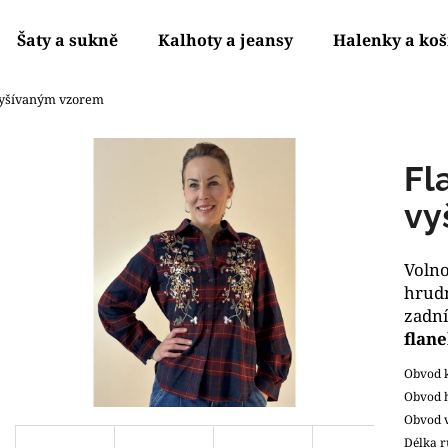
Šaty a sukně
Kalhoty a jeansy
Halenky a koš
 vyšívaným vzorem
Co potřebujete najít?
Fl
HLEDAT
vy
Volno
Doporučujeme
hrudn
zadní
flane
Obvod 
Obvod 
Obvod v
SVETR NA DVA KNOFLÍČKY
SPORTOVNĚ EL
Délka r