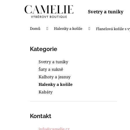
K
Přejít
na
o
Svetry a tuniky
obsah
Zpět
Zpět
š
do
do
í
Domů
Halenky a košile
Flanelová košile s
obchodu
obchodu
k
P
o
Přeskočit
Kategorie
s
kategorie
t
Svetry a tuniky
r
Šaty a sukně
a
Kalhoty a jeansy
n
Halenky a košile
n
Kabáty
í
p
a
Kontakt
n
SVETR S NÁDECHEM NETOPÝŘÍCH
e
info
@
camelie.cz