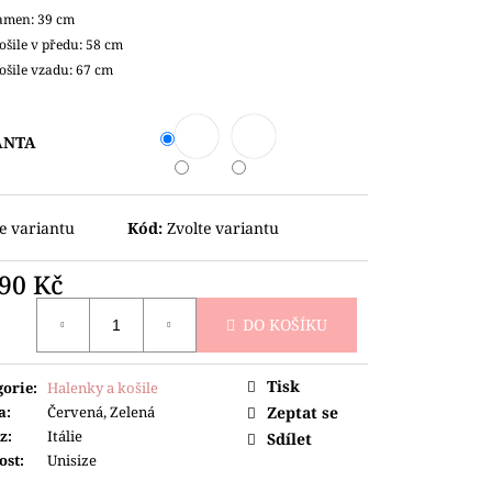
amen: 39 cm
ošile v předu: 58 cm
ošile vzadu: 67 cm
ANTA
e variantu
Kód:
Zvolte variantu
790 Kč
ná
DO KOŠÍKU
Tisk
gorie
:
Halenky a košile
a
:
Červená, Zelená
Zeptat se
z
:
Itálie
Sdílet
ost
:
Unisize