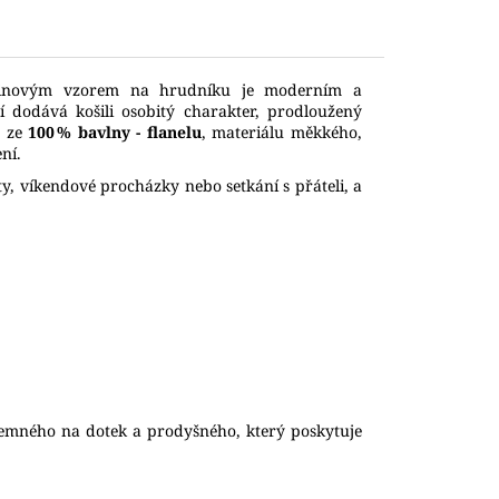
větinovým vzorem na hrudníku je moderním a
dodává košili osobitý charakter, prodloužený
á ze
100 % bavlny - flanelu
, materiálu měkkého,
ní.
ty, víkendové procházky nebo setkání s přáteli, a
íjemného na dotek a prodyšného, který poskytuje