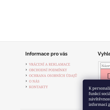
Z
á
Informace pro vás
Vyhl
p
a
VRÁCENÍ A REKLAMACE
t
OBCHODNÍ PODMÍNKY
í
OCHRANA OSOBNÍCH ÚDAJŮ
O NÁS
KONTAKTY
K personali
funkcí soci
návštěvnos
informací