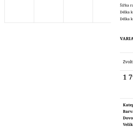
1 190 Kč
1 590 Kč
Šířka r
Délka k
Délka k
VARI
Zvolt
1 
Měr
cena:
Kate
Barv
Dovo
Velik