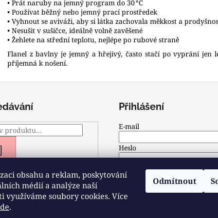
• Prát naruby na jemný program do 30 °C
• Používat běžný nebo jemný prací prostředek
• Vyhnout se aviváži, aby si látka zachovala měkkost a prodyšnos
• Nesušit v sušičce, ideálně volně zavěšené
• Žehlete na střední teplotu, nejlépe po rubové straně
Flanel z bavlny je jemný a hřejivý, často stačí po vyprání jen 
příjemná k nošení.
edávání
Přihlášení
E-mail
Heslo
HLEDAT
zaci obsahu a reklam, poskytování
PŘIHLÁSIT SE
Odmítnout
S
álních médií a analýze naší
ti využíváme soubory cookies. Více
Nová registrace
Zapomenuté he
zde
.